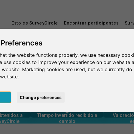
Esto es SurveyCircle
Encontrar participantes
Sur
 Preferences
hat the website functions properly, we use necessary cooki
Universidad San Ignacio de Loyola
we use cookies to improve your experience on our website 
 website. Marketing cookies are used, but we currently do 
nacio de Loyola
 website.
pt
Change preferences
0
rcle
estudios
Número tota
generadas en
Tiempo invertido en otros
RESUMEN
obtenidos a
Tiempo invertido recibido a
Valoració
0
veyCircle
cambio
e