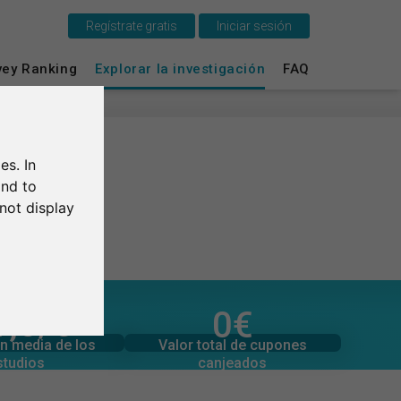
Regístrate gratis
Iniciar sesión
vey Ranking
Explorar la investigación
FAQ
Esto es SurveyCircle
Survey Ranking
es. In
Explorar la investigación
and to
not display
FAQ
Regístrate gratis
Iniciar sesión
1,0
/5
0
€
l de valoraciones
Valor total de donaciones
0
0
€
Valor total de cupones
n media de los
English
canjeados
studios
Deutsch