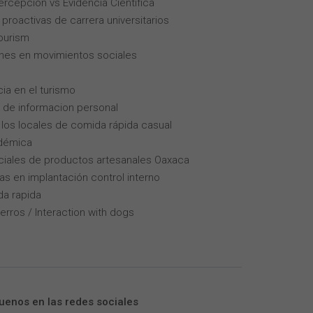
Percepción vs Evidencia Científica
roactivas de carrera universitarios
tourism
enes en movimientos sociales
cia en el turismo
 de informacion personal
los locales de comida rápida casual
adémica
iales de productos artesanales Oaxaca
as en implantación control interno
da rapida
erros / Interaction with dogs
uenos en las redes sociales