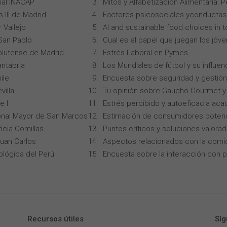
onal INACAP
Mitos y Alfabetización Alimentaria: 
 III de Madrid
Factores psicosociales yconductas p
 Vallejo
AI and sustainable food choices in 
San Pablo
Cual es el papel que juegan los jóv
lutense de Madrid
Estrés Laboral en Pymes
ntabria
Los Mundiales de fútbol y su influen
ile
Encuesta sobre seguridad y gestión
villa
Tu opinión sobre Gaucho Gourmet y 
e I
Estrés percibido y autoeficacia ac
onal Mayor de San Marcos
Estimación de consumidores potenc
icia Comillas
Puntos críticos y soluciones valorad
Juan Carlos
Aspectos relacionados con la comi
ológica del Perú
Encuesta sobre la interacción con p
Recursos útiles
Síg