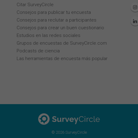
Citar SurveyCircle
Consejos para publicar tu encuesta
Consejos para reclutar a participantes
Consejos para crear un buen cuestionario
Estudios en las redes sociales
Grupos de encuestas de SurveyCircle.com
Podcasts de ciencia
Las herramientas de encuesta más popular
© 2026 SurveyCircle