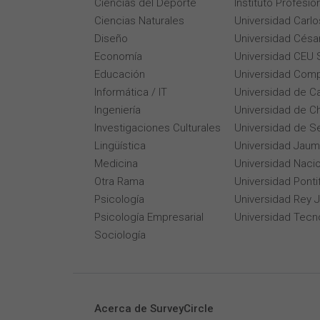
Ciencias del Deporte
Instituto Profesi
Ciencias Naturales
Universidad Carlos
Diseño
Universidad César
Economía
Universidad CEU 
Educación
Universidad Comp
Informática / IT
Universidad de Ca
Ingeniería
Universidad de Ch
Investigaciones Culturales
Universidad de Se
Lingüística
Universidad Jaum
Medicina
Universidad Naci
Otra Rama
Universidad Pontif
Psicología
Universidad Rey 
Psicología Empresarial
Universidad Tecn
Sociología
Acerca de SurveyCircle