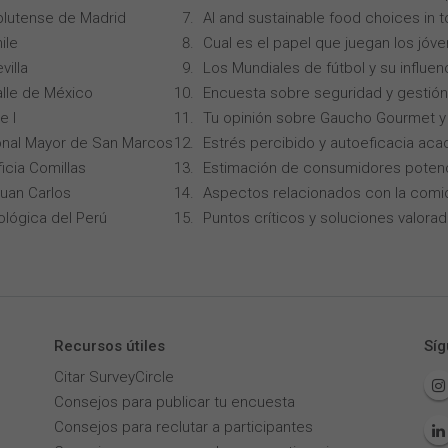
lutense de Madrid
AI and sustainable food choices in 
ile
Cual es el papel que juegan los jóv
villa
Los Mundiales de fútbol y su influen
alle de México
Encuesta sobre seguridad y gestión
e I
Tu opinión sobre Gaucho Gourmet y 
onal Mayor de San Marcos
Estrés percibido y autoeficacia ac
icia Comillas
Estimación de consumidores potenc
Juan Carlos
Aspectos relacionados con la comi
ológica del Perú
Puntos críticos y soluciones valorad
Recursos útiles
Síg
Citar SurveyCircle
Consejos para publicar tu encuesta
Consejos para reclutar a participantes