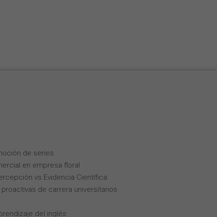
Nederlands
Français
Italiano
moción de series
ercial en empresa floral
Percepción vs Evidencia Científica
roactivas de carrera universitarios
rendizaje del inglés