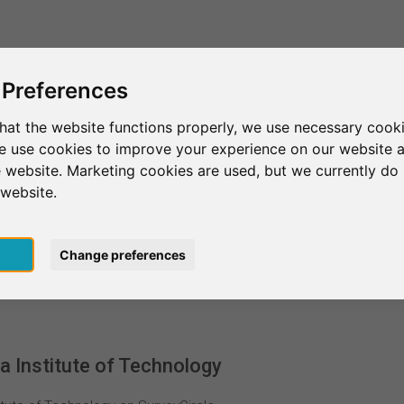
Esto es SurveyCircle
Encontrar participantes
Sur
 Preferences
hat the website functions properly, we use necessary cooki
we use cookies to improve your experience on our website 
Vishwakarma Institute of Technology
 website. Marketing cookies are used, but we currently do 
 website.
ute of Technology
pt
Change preferences
 Institute of Technology