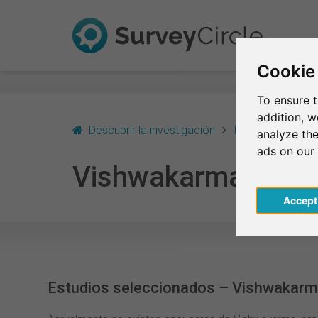
Cookie
To ensure t
addition, 
Descubrir la investigación
India
Pune
analyze the
ads on our
Vishwakarma Instit
Acce
Estudios seleccionados – Vishwakarma