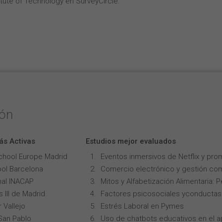
tute of Technology en SurveyCircle.
ión
ás Activas
Estudios mejor evaluados
chool Europe Madrid
Eventos inmersivos de Netflix y pro
ol Barcelona
Comercio electrónico y gestión com
onal INACAP
Mitos y Alfabetización Alimentaria: 
 III de Madrid
Factores psicosociales yconductas p
 Vallejo
Estrés Laboral en Pymes
San Pablo
Uso de chatbots educativos en el ap