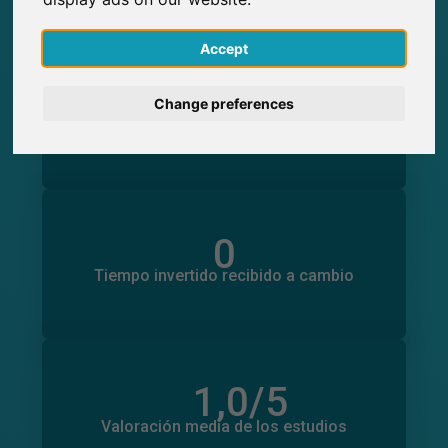
English
Accept
0
Deutsch
Participaciones generadas en SurveyCircle
Change preferences
0
Participantes obtenidos a través de
Nederlands
SurveyCircle
Français
Italiano
0
Tiempo invertido en otros estudios
0
Tiempo invertido recibido a cambio
1,0
/5
Número total de valoraciones
0
Valoración media de los estudios