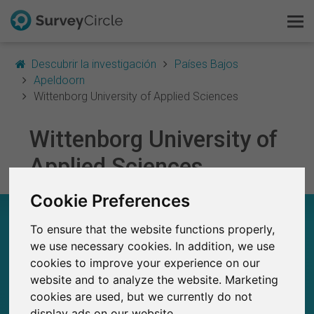
Descubrir la investigación
Países Bajos
Apeldoorn
Wittenborg University of Applied Sciences
Esto es SurveyCircle
Wittenborg University of
Applied Sciences
Survey Ranking
Explorar la investigación
Cookie Preferences
WITTENBORG UNIVERSITY OF APPLIED
SCIENCES – EN RESUMEN
To ensure that the website functions properly,
FAQ
we use necessary cookies. In addition, we use
cookies to improve your experience on our
0
Regístrate gratis
website and to analyze the website. Marketing
Estudios actuales en SurveyCircle
0
Número total de estudios publicados en
cookies are used, but we currently do not
Iniciar sesión
SurveyCircle
display ads on our website.