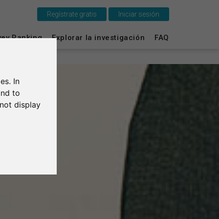
Regístrate gratis
Iniciar sesión
Esto es SurveyCircle
vey Ranking
Explorar la investigación
FAQ
Survey Ranking
es. In
Explorar la investigación
and to
not display
FAQ
Regístrate gratis
Iniciar sesión
English
Deutsch