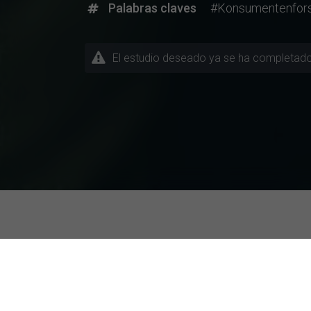
Palabras claves
#Konsumentenfor
Descubriendo la Investigac
Temas / Ramas de Estudio
Universidades m
Administración Comercial
ESCP Business S