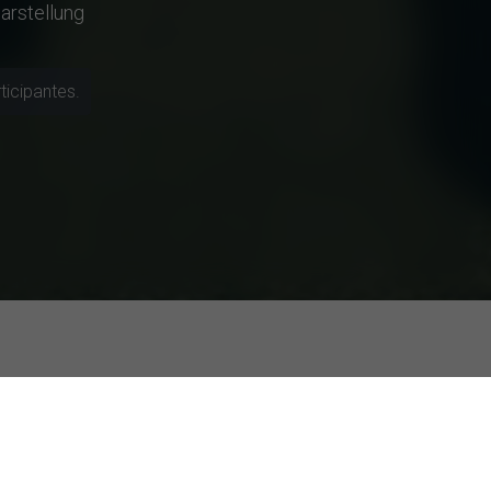
arstellung
moción de series