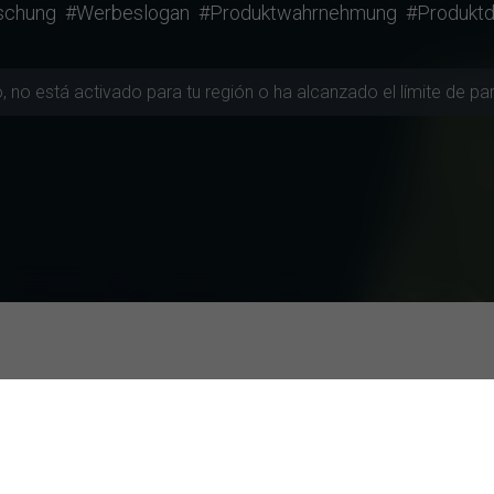
schung
#Werbeslogan
#Produktwahrnehmung
#Produktd
ión
ás Activas
Estudios mejor evaluados
chool Europe Madrid
Eventos inmersivos de Netflix y pro