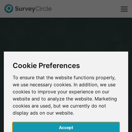
Esto es SurveyCircle
Survey Ranking
Cookie Preferences
Explorar la investigación
To ensure that the website functions properly,
we use necessary cookies. In addition, we use
FAQ
cookies to improve your experience on our
website and to analyze the website. Marketing
Regístrate gratis
cookies are used, but we currently do not
display ads on our website.
Iniciar sesión
Accept
English