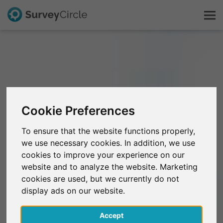
Esto es SurveyCircle
Survey Ranking
Cookie Preferences
Explorar la investigación
To ensure that the website functions properly,
we use necessary cookies. In addition, we use
FAQ
cookies to improve your experience on our
website and to analyze the website. Marketing
Regístrate gratis
cookies are used, but we currently do not
display ads on our website.
Iniciar sesión
Accept
English