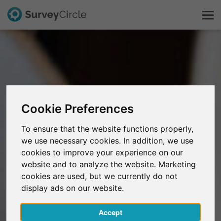
Esto es SurveyCircle
Survey Ranking
Cookie Preferences
Explorar la investigación
To ensure that the website functions properly,
we use necessary cookies. In addition, we use
FAQ
cookies to improve your experience on our
website and to analyze the website. Marketing
Regístrate gratis
cookies are used, but we currently do not
display ads on our website.
Iniciar sesión
Accept
English