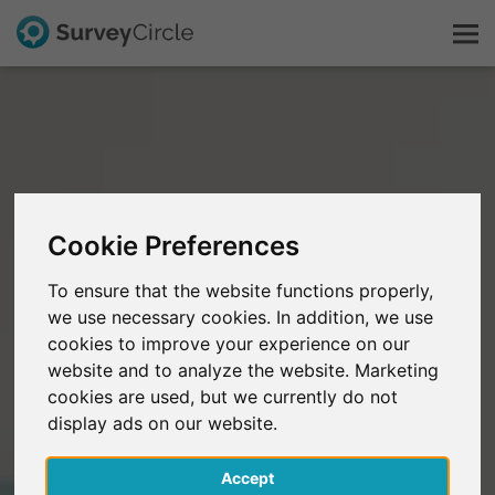
Esto es SurveyCircle
Survey Ranking
Cookie Preferences
Explorar la investigación
To ensure that the website functions properly,
we use necessary cookies. In addition, we use
FAQ
cookies to improve your experience on our
website and to analyze the website. Marketing
Regístrate gratis
cookies are used, but we currently do not
display ads on our website.
Iniciar sesión
Accept
English