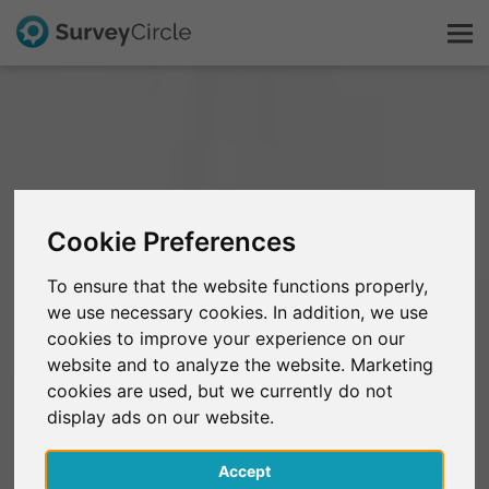
Esto es SurveyCircle
Survey Ranking
Cookie Preferences
Explorar la investigación
To ensure that the website functions properly,
we use necessary cookies. In addition, we use
FAQ
cookies to improve your experience on our
website and to analyze the website. Marketing
Regístrate gratis
cookies are used, but we currently do not
display ads on our website.
Iniciar sesión
Accept
English