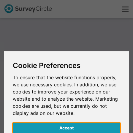
Esto es SurveyCircle
Survey Ranking
Cookie Preferences
Explorar la investigación
To ensure that the website functions properly,
we use necessary cookies. In addition, we use
FAQ
cookies to improve your experience on our
website and to analyze the website. Marketing
Regístrate gratis
cookies are used, but we currently do not
display ads on our website.
Iniciar sesión
Accept
English