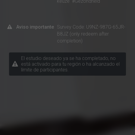
keuze
#Gezondheid
Aviso importante
Survey Code: U9NZ-987G-65JR-
B8JZ (only redeem after
completion)
El estudio deseado ya se ha completado, no
está activado para tu región o ha alcanzado el
límite de participantes.