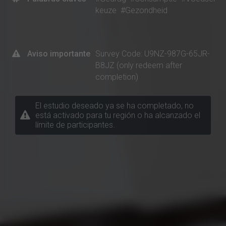
keuze
#Gezondheid
Aviso importante
Survey Code: U9NZ-987G-65JR-
B8JZ (only redeem after
completion)
El estudio deseado ya se ha completado, no
está activado para tu región o ha alcanzado el
límite de participantes.