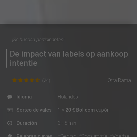
¡Se buscan participantes!
De impact van labels op aankoop
intentie
Otra Rama
(24)
Idioma
Holandés
Sorteo de vales
1 ×
20 € Bol.com
cupón
Duración
3 - 5 min
Palabras claves
#Gedrag
#Consumptie
#Voedsel