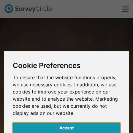
Esto es SurveyCircle
Survey Ranking
Cookie Preferences
Explorar la investigación
To ensure that the website functions properly,
we use necessary cookies. In addition, we use
FAQ
cookies to improve your experience on our
website and to analyze the website. Marketing
Regístrate gratis
cookies are used, but we currently do not
display ads on our website.
Iniciar sesión
Accept
English