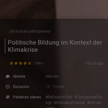
¡Se buscan participantes!
Politische Bildung im Kontext der
Klimakrise
Psicología
(199+)
Idioma
Alemán
Duración
12 - 15 min
Palabras claves
#RefutationText
#ConceptualCha
nge
#AttitudinalChange
#Klimaw