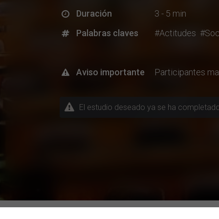
Duración
3 - 5 min
Palabras claves
#Actitudes
#Soc
Aviso importante
Participantes m