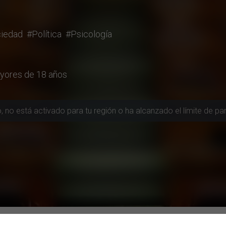
iedad
#Política
#Psicología
ayores de 18 años