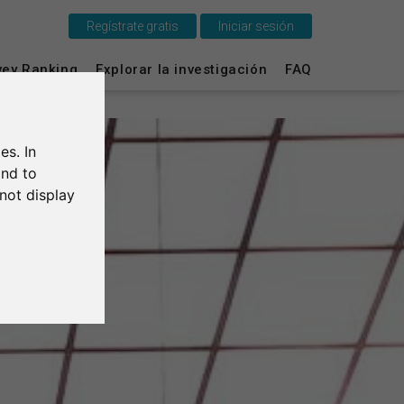
Regístrate gratis
Iniciar sesión
Esto es SurveyCircle
vey Ranking
Explorar la investigación
FAQ
Survey Ranking
es. In
Explorar la investigación
and to
not display
FAQ
Regístrate gratis
Iniciar sesión
English
Deutsch