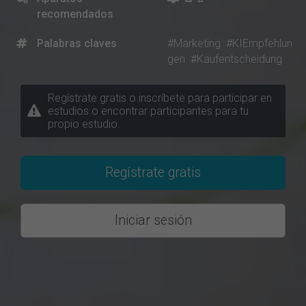
recomendados
Palabras claves
#Marketing
#KIEmpfehlun
gen
#Kaufentscheidung
Regístrate gratis o inscríbete para participar en
estudios o encontrar participantes para tu
propio estudio.
Regístrate gratis
Iniciar sesión