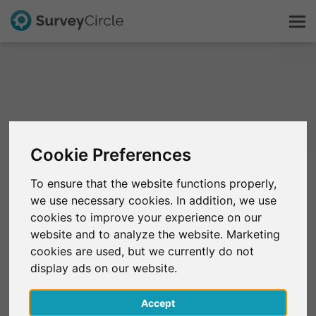
Esto es SurveyCircle
Survey Ranking
Cookie Preferences
Explorar la investigación
To ensure that the website functions properly,
we use necessary cookies. In addition, we use
FAQ
cookies to improve your experience on our
website and to analyze the website. Marketing
Regístrate gratis
cookies are used, but we currently do not
display ads on our website.
Iniciar sesión
Accept
English