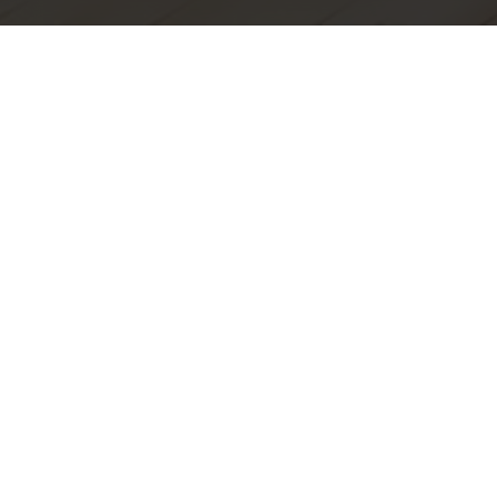
Descubriendo la Investigac
Temas / Ramas de Estudio
Universidades m
Administración Comercial
ESCP Business S
Ciencias de la Comunicación
EU Business Scho
Ciencias del Deporte
Instituto Profesi
Ciencias Naturales
Universidad Carlos
Diseño
Universidad César
Economía
Universidad Comp
Educación
Universidad de B
Informática / IT
Universidad de L
Ingeniería
Universidad de Se
Investigaciones Culturales
Universidad de Z