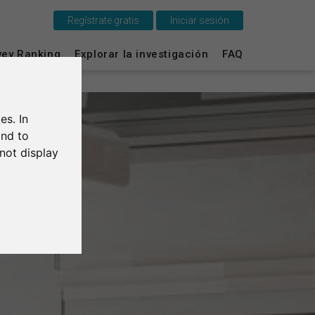
Regístrate gratis
Iniciar sesión
vey Ranking
Explorar la investigación
FAQ
Esto es SurveyCircle
Survey Ranking
es. In
Explorar la investigación
and to
not display
FAQ
Regístrate gratis
Iniciar sesión
English
Deutsch