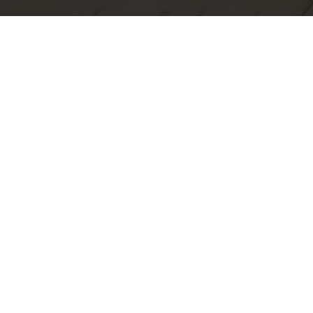
Percepción vs Evidencia Científica
moción de series
roactivas de carrera universitarios
 de informacion personal
rendizaje del inglés
 con autonomía
tourism
enes en movimientos sociales
eja