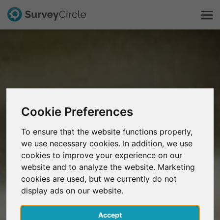
Esto es SurveyCircle
Survey Ranking
Cookie Preferences
Explorar la investigación
To ensure that the website functions properly,
FAQ
we use necessary cookies. In addition, we use
cookies to improve your experience on our
website and to analyze the website. Marketing
Regístrate gratis
cookies are used, but we currently do not
display ads on our website.
Iniciar sesión
Accept
English