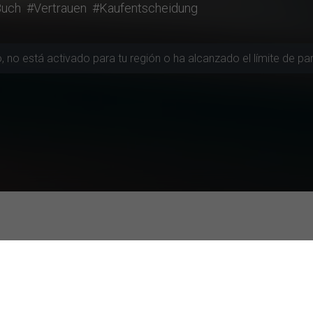
Buch
#Vertrauen
#Kaufentscheidung
ión
ás Activas
Estudios mejor evaluados
chool Europe Madrid
Mitos y Alfabetización Alimentaria: 