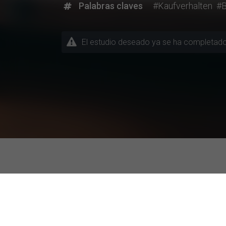
Palabras claves
#Kaufverhalten
#
Descubriendo la Investigac
Temas / Ramas de Estudio
Universidades m
Administración Comercial
ESCP Business S