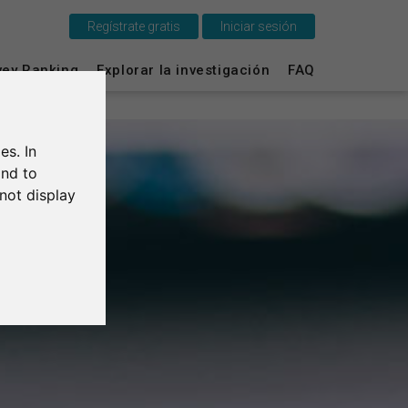
Regístrate gratis
Iniciar sesión
Esto es SurveyCircle
vey Ranking
Explorar la investigación
FAQ
Survey Ranking
es. In
Explorar la investigación
and to
not display
FAQ
Regístrate gratis
Iniciar sesión
English
Deutsch