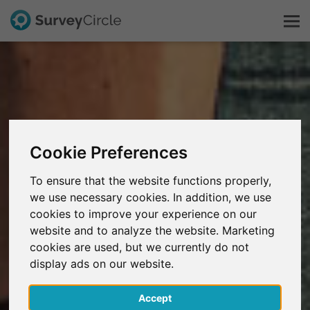
Esto es SurveyCircle
Survey Ranking
Cookie Preferences
Explorar la investigación
To ensure that the website functions properly,
we use necessary cookies. In addition, we use
FAQ
cookies to improve your experience on our
website and to analyze the website. Marketing
Regístrate gratis
cookies are used, but we currently do not
display ads on our website.
Iniciar sesión
Accept
English