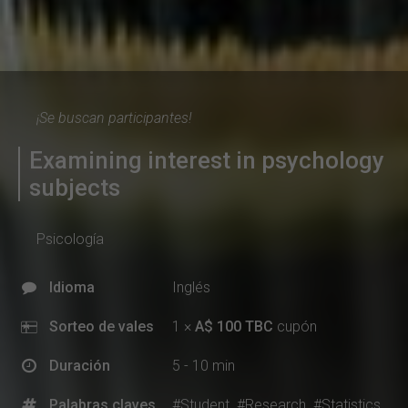
¡Se buscan participantes!
Examining interest in psychology
subjects
Psicología
Idioma
Inglés
Sorteo de vales
1 ×
A$ 100 TBC
cupón
Duración
5 - 10 min
Palabras claves
#Student
#Research
#Statistics