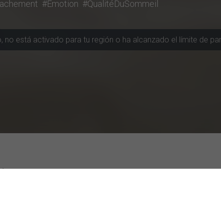
tachement
#Émotion
#QualitéDuSommeil
ión
ás Activas
Estudios mejor evaluados
chool Europe Madrid
Eventos inmersivos de Netflix y pro