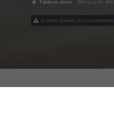
Palabras claves
#RêveLucide
#At
Descubriendo la Investigac
Temas / Ramas de Estudio
Universidades m
Administración Comercial
ESCP Business S