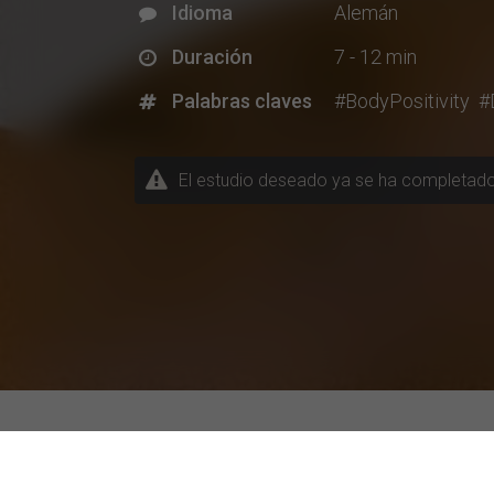
Idioma
Alemán
Duración
7 - 12 min
Palabras claves
#BodyPositivity
#
Descubriendo la Investigac