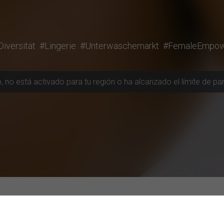
Diversität
#Lingerie
#Unterwäschemarkt
#FemaleEmpow
ión