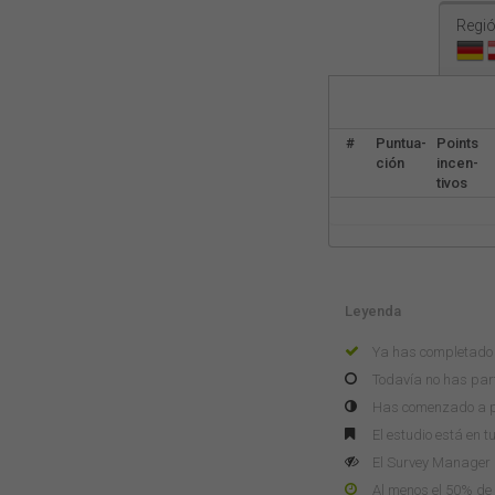
Regió
#
Puntua-
Points
ción
incen-
tivos
Leyenda
Ya has completado 
Todavía no has part
Has comenzado a pa
El estudio está en t
El Survey Manager n
Al menos el 50% de 