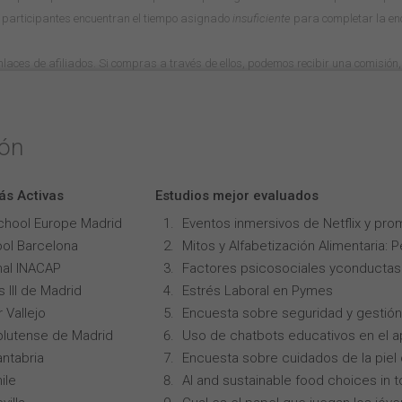
 participantes encuentran el tiempo asignado
insuficiente
para completar la en
 enlaces de afiliados. Si compras a través de ellos, podemos recibir una comisión, 
ión
ás Activas
Estudios mejor evaluados
chool Europe Madrid
Eventos inmersivos de Netflix y pro
ol Barcelona
Mitos y Alfabetización Alimentaria: 
onal INACAP
Factores psicosociales yconductas p
 III de Madrid
Estrés Laboral en Pymes
 Vallejo
Encuesta sobre seguridad y gestión
lutense de Madrid
Uso de chatbots educativos en el ap
ntabria
Encuesta sobre cuidados de la piel
ile
AI and sustainable food choices in 