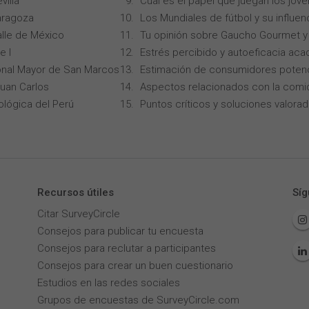
villa
Cual es el papel que juegan los jóv
aragoza
Los Mundiales de fútbol y su influen
alle de México
Tu opinión sobre Gaucho Gourmet y 
e I
Estrés percibido y autoeficacia ac
onal Mayor de San Marcos
Estimación de consumidores potenc
Juan Carlos
Aspectos relacionados con la comi
ológica del Perú
Puntos críticos y soluciones valorad
Recursos útiles
Síg
Citar SurveyCircle
Consejos para publicar tu encuesta
Consejos para reclutar a participantes
Consejos para crear un buen cuestionario
Estudios en las redes sociales
Grupos de encuestas de SurveyCircle.com