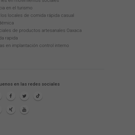
enes en movimientos sociales
cia en el turismo
los locales de comida rápida casual
adémica
iales de productos artesanales Oaxaca
da rapida
as en implantación control interno
uenos en las redes sociales