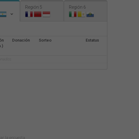
Nederlands
Región 5
Región 6
Français
Italiano
ón
Donación
Sorteo
Estatus
.)
onados.
tar la encuesta