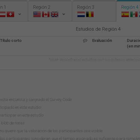
n 1
Región 2
Región 3
Región 4
Estudios de Región 4
Título corto
Evaluación
Duraci
(en min
No se encontraron estudios con los criterios selecci
esta encuesta y canjeado el Survey Code
icipado en este estudio
rticipar en este estudio
u bloc de notas
o quiere que la valoración de los participantes sea visible
los participantes consideran que el tiempo asignado es suficiente para comple