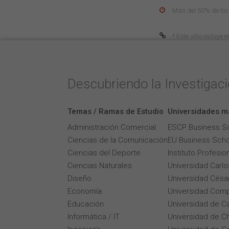
Más del 50% de los
* Este sitio incluye
Descubriendo la Investigac
Temas / Ramas de Estudio
Universidades m
Administración Comercial
ESCP Business S
Ciencias de la Comunicación
EU Business Scho
Ciencias del Deporte
Instituto Profesi
Ciencias Naturales
Universidad Carlos
Diseño
Universidad César
Economía
Universidad Comp
Educación
Universidad de Ca
Informática / IT
Universidad de Ch