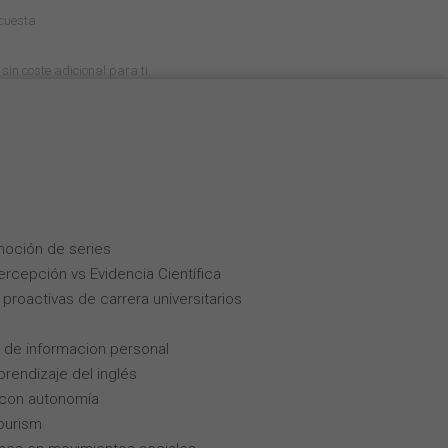
cuesta
sin coste adicional para ti.
moción de series
Percepción vs Evidencia Científica
roactivas de carrera universitarios
 de informacion personal
rendizaje del inglés
 con autonomía
tourism