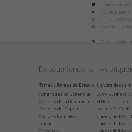
El estudio está en t
El Survey Manager n
Al menos el 50% de 
Más del 50% de los
* Este sitio incluye
Descubriendo la Investigac
Temas / Ramas de Estudio
Universidades m
Administración Comercial
ESCP Business S
Ciencias de la Comunicación
EU Business Scho
Ciencias del Deporte
Instituto Profesi
Ciencias Naturales
Universidad Cami
Diseño
Universidad Carlos
Economía
Universidad César