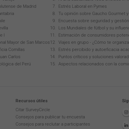
lutense de Madrid
Estrés Laboral en Pymes
ntabria
Tu opinión sobre Gaucho Gourmet y 
ile
Encuesta sobre seguridad y gestión
villa
Los Mundiales de fútbol y su influen
e I
Estimación de consumidores potenc
onal Mayor de San Marcos
Viajes en grupo - ¿Cómo te organiz
icia Comillas
Estrés percibido y autoeficacia ac
Juan Carlos
Puntos críticos y soluciones valorad
ológica del Perú
Aspectos relacionados con la comi
Recursos útiles
Síg
Citar SurveyCircle
Consejos para publicar tu encuesta
Consejos para reclutar a participantes