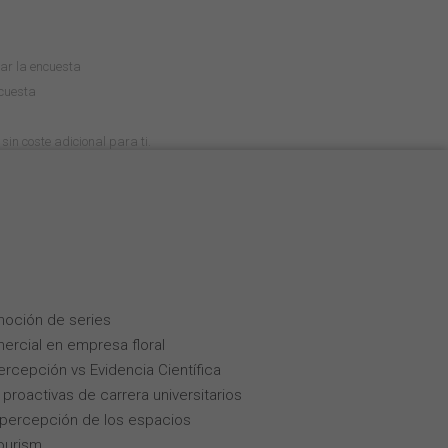
tar la encuesta
cuesta
sin coste adicional para ti.
moción de series
ercial en empresa floral
Percepción vs Evidencia Científica
roactivas de carrera universitarios
la percepción de los espacios
tourism