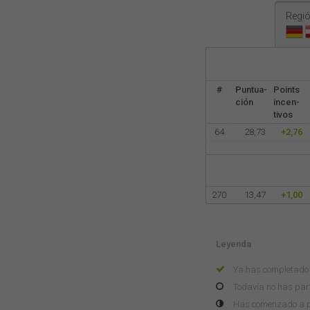
Regió
#
Puntua-
Points
ción
incen-
tivos
64
28,73
+2,76
270
13,47
+1,00
Leyenda
Ya has completado 
Todavía no has part
Has comenzado a pa