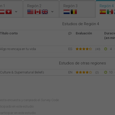
n 1
Región 2
Región 3
Región 4
Estudios de Región 4
Título corto
Evaluación
Duraci
(en min
Algo no encaja en tu vida
ES
4
(43)
Estudios de otras regiones
Culture & Supernatural Beliefs
EN
10
(2)
esta encuesta y canjeado el Survey Code
icipado en este estudio
rticipar en este estudio