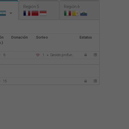
Nederlands
Región 5
Región 6
Français
Italiano
ón
Donación
Sorteo
Estatus
.)
-
6
1
×
Sesión profunda autoconocimiento
-
15