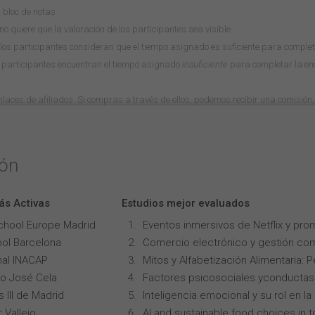
u bloc de notas
o quiere que la valoración de los participantes sea visible
los participantes consideran que el tiempo asignado es suficiente para comple
 participantes encuentran el tiempo asignado
insuficiente
para completar la en
 enlaces de afiliados. Si compras a través de ellos, podemos recibir una comisión, 
ión
ás Activas
Estudios mejor evaluados
chool Europe Madrid
Eventos inmersivos de Netflix y pro
ol Barcelona
Comercio electrónico y gestión com
onal INACAP
Mitos y Alfabetización Alimentaria: 
lo José Cela
Factores psicosociales yconductas p
 III de Madrid
Inteligencia emocional y su rol en 
 Vallejo
AI and sustainable food choices in 