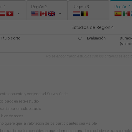
n 1
Región 2
Región 3
Región 4
Estudios de Región 4
Título corto
Evaluación
Duraci
(en min
No se encontraron estudios con los criterios selecci
esta encuesta y canjeado el Survey Code
icipado en este estudio
rticipar en este estudio
u bloc de notas
o quiere que la valoración de los participantes sea visible
los participantes consideran que el tiempo asignado es suficiente para comple