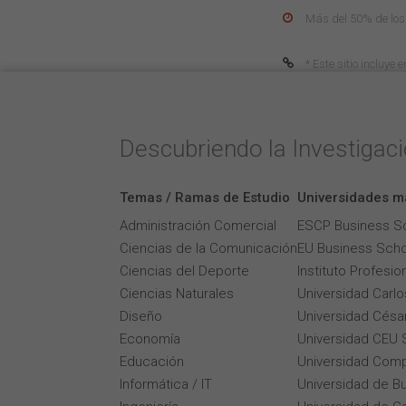
Más del 50% de los
* Este sitio incluye
Descubriendo la Investigac
Temas / Ramas de Estudio
Universidades m
Administración Comercial
ESCP Business S
Ciencias de la Comunicación
EU Business Scho
Ciencias del Deporte
Instituto Profesi
Ciencias Naturales
Universidad Carlos
Diseño
Universidad César
Economía
Universidad CEU 
Educación
Universidad Comp
Informática / IT
Universidad de B