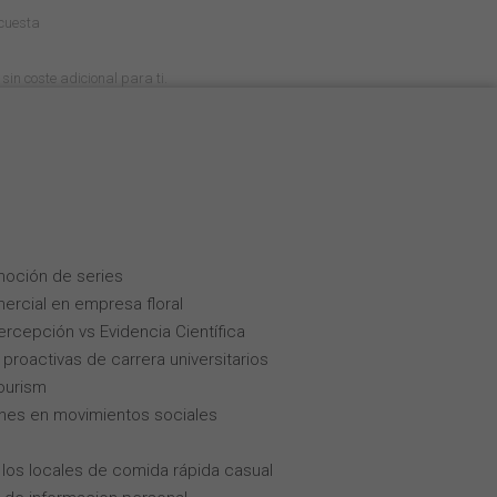
cuesta
sin coste adicional para ti.
moción de series
ercial en empresa floral
Percepción vs Evidencia Científica
roactivas de carrera universitarios
tourism
enes en movimientos sociales
los locales de comida rápida casual