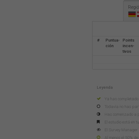
Regió
#
Puntua-
Points
ción
incen-
tivos
Leyenda
Ya has completado 
Todavía no has part
Has comenzado a pa
El estudio está en t
El Survey Manager n
Al menos el 50% de 