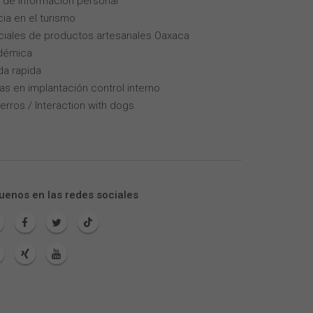
 de informacion personal
cia en el turismo
iales de productos artesanales Oaxaca
adémica
da rapida
as en implantación control interno
erros / Interaction with dogs
uenos en las redes sociales