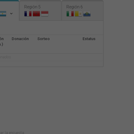
Nederlands
Región 5
Región 6
Français
Italiano
ón
Donación
Sorteo
Estatus
.)
onados.
tar la encuesta