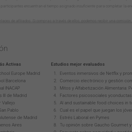
 participantes encuentran el tiempo asignado
insuficiente
para completar la en
 enlaces de afiliados. Si compras a través de ellos, podemos recibir una comisión, 
ión
ás Activas
Estudios mejor evaluados
chool Europe Madrid
Eventos inmersivos de Netflix y pro
ol Barcelona
Comercio electrónico y gestión com
onal INACAP
Mitos y Alfabetización Alimentaria: 
 III de Madrid
Factores psicosociales yconductas p
 Vallejo
AI and sustainable food choices in 
San Pablo
Cual es el papel que juegan los jóv
lutense de Madrid
Estrés Laboral en Pymes
uenos Aires
Tu opinión sobre Gaucho Gourmet y 