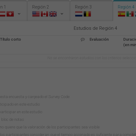
n 1
Región 2
Región 3
Región 4
Estudios de Región 4
Título corto
Evaluación
Duraci
(en min
No se encontraron estudios con los criterios selecci
esta encuesta y canjeado el Survey Code
icipado en este estudio
rticipar en este estudio
u bloc de notas
o quiere que la valoración de los participantes sea visible
los participantes consideran que el tiempo asignado es suficiente para comple