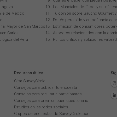
villa
Cual es el papel que juegan los jóv
aragoza
Los Mundiales de fútbol y su influen
alle de México
Tu opinión sobre Gaucho Gourmet y 
e I
Estrés percibido y autoeficacia ac
onal Mayor de San Marcos
Estimación de consumidores potenc
Juan Carlos
Aspectos relacionados con la comi
ológica del Perú
Puntos críticos y soluciones valorad
Recursos útiles
Síg
Citar SurveyCircle
Consejos para publicar tu encuesta
Consejos para reclutar a participantes
Consejos para crear un buen cuestionario
Estudios en las redes sociales
Grupos de encuestas de SurveyCircle.com