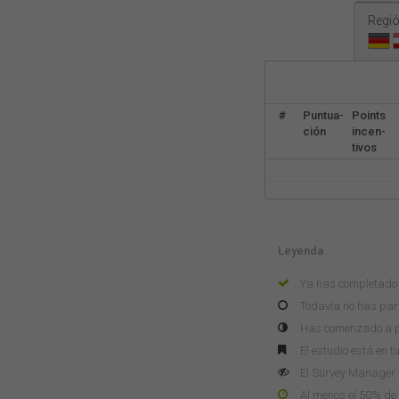
Regió
#
Puntua-
Points
ción
incen-
tivos
Leyenda
Ya has completado 
Todavía no has part
Has comenzado a pa
El estudio está en t
El Survey Manager n
Al menos el 50% de 