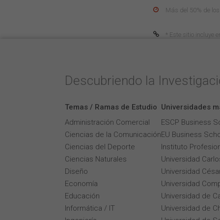
Más del 50% de los
* Este sitio incluye
Descubriendo la Investigac
Temas / Ramas de Estudio
Universidades m
Administración Comercial
ESCP Business S
Ciencias de la Comunicación
EU Business Scho
Ciencias del Deporte
Instituto Profesi
Ciencias Naturales
Universidad Carlos
Diseño
Universidad César
Economía
Universidad Comp
Educación
Universidad de Ca
Informática / IT
Universidad de Ch