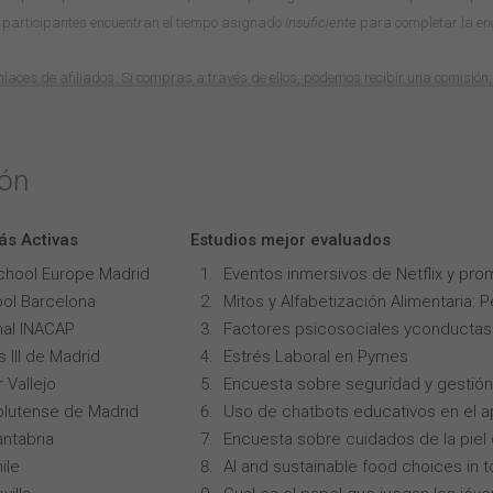
 participantes encuentran el tiempo asignado
insuficiente
para completar la en
 enlaces de afiliados. Si compras a través de ellos, podemos recibir una comisión, 
ión
ás Activas
Estudios mejor evaluados
chool Europe Madrid
Eventos inmersivos de Netflix y pro
ol Barcelona
Mitos y Alfabetización Alimentaria: 
onal INACAP
Factores psicosociales yconductas p
 III de Madrid
Estrés Laboral en Pymes
 Vallejo
Encuesta sobre seguridad y gestión
lutense de Madrid
Uso de chatbots educativos en el ap
ntabria
Encuesta sobre cuidados de la piel
ile
AI and sustainable food choices in 