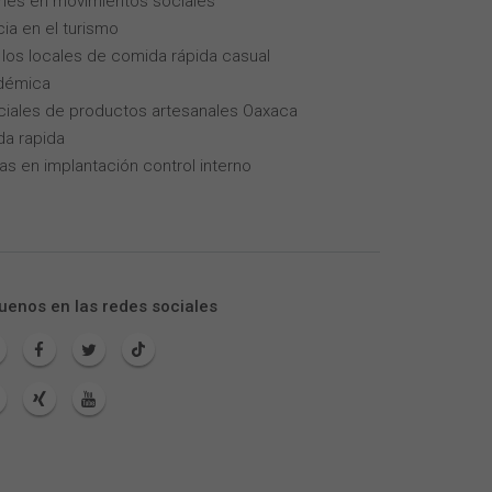
enes en movimientos sociales
cia en el turismo
los locales de comida rápida casual
adémica
iales de productos artesanales Oaxaca
da rapida
as en implantación control interno
uenos en las redes sociales