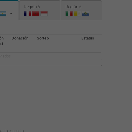
Nederlands
Región 5
Región 6
Français
Italiano
ón
Donación
Sorteo
Estatus
.)
onados.
tar la encuesta