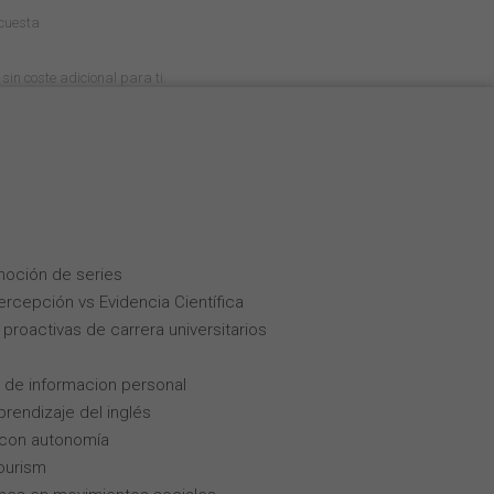
cuesta
sin coste adicional para ti.
moción de series
Percepción vs Evidencia Científica
roactivas de carrera universitarios
 de informacion personal
rendizaje del inglés
 con autonomía
tourism