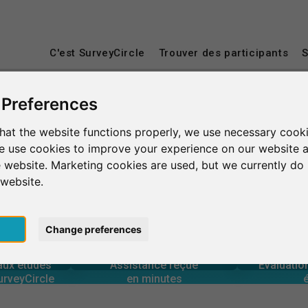
C'est SurveyCircle
Trouver des participants
S
 Preferences
hat the website functions properly, we use necessary cooki
we use cookies to improve your experience on our website 
 website. Marketing cookies are used, but we currently do 
 website.
pt
Change preferences
0
urveyCircle
en minutes
Nombre 
 aux études
Assistance fournie
 aux études
Assistance reçue
Évaluati
0
urveyCircle
en minutes