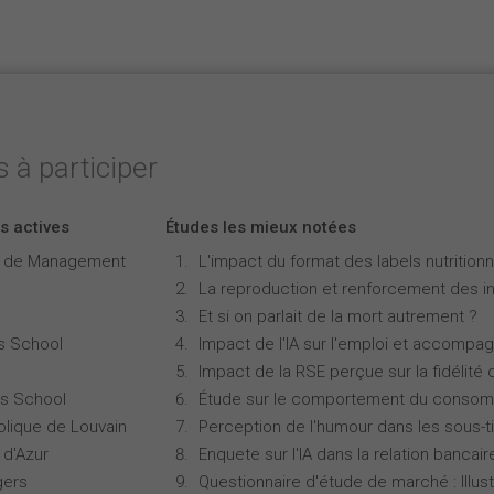
 à participer
s actives
Études les mieux notées
e de Management
L'impact du format des labels nutritionne
La reproduction et renforcement des iné
Et si on parlait de la mort autrement ?
s School
Impact de l'IA sur l'emploi et accompa
Impact de la RSE perçue sur la fidélité 
s School
Étude sur le comportement du consomm
olique de Louvain
Perception de l'humour dans les sous-ti
 d'Azur
Enquete sur l'IA dans la relation bancair
gers
Questionnaire d'étude de marché : Illust