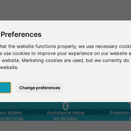
C'est SurveyCircle
Trouver des participants
S
 Preferences
hat the website functions properly, we use necessary cooki
we use cookies to improve your experience on our website 
Tunggal
 website. Marketing cookies are used, but we currently do 
 website.
pt
Change preferences
0
urveyCircle
en minutes
Nombre 
 aux études
Assistance fournie
UNGGAL
 aux études
Assistance reçue
Évaluati
0
urveyCircle
en minutes