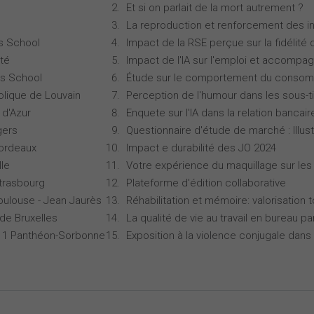
Et si on parlait de la mort autrement ?
La reproduction et renforcement des iné
s School
Impact de la RSE perçue sur la fidélité 
té
Impact de l'IA sur l'emploi et accompa
s School
Étude sur le comportement du consomm
olique de Louvain
Perception de l'humour dans les sous-ti
 d'Azur
Enquete sur l'IA dans la relation bancair
gers
Questionnaire d'étude de marché : Illust
Bordeaux
Impact e durabilité des JO 2024
lle
Votre expérience du maquillage sur les
Strasbourg
Plateforme d'édition collaborative
oulouse - Jean Jaurès
Réhabilitation et mémoire: valorisation 
 de Bruxelles
La qualité de vie au travail en bureau 
is 1 Panthéon-Sorbonne
Exposition à la violence conjugale dans 