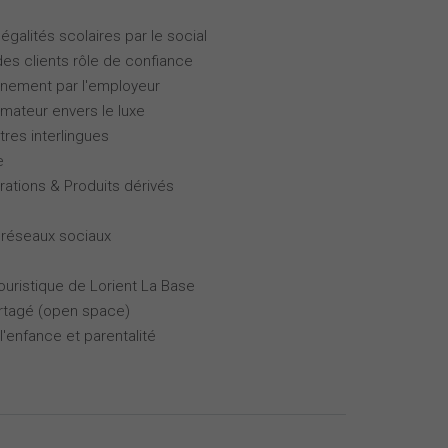
galités scolaires par le social
des clients rôle de confiance
gnement par l'employeur
ateur envers le luxe
tres interlingues
e
rations & Produits dérivés
 réseaux sociaux
touristique de Lorient La Base
partagé (open space)
l'enfance et parentalité