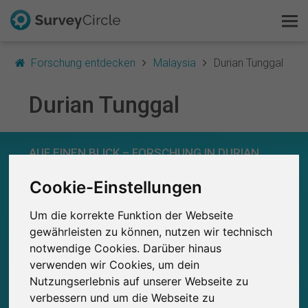
Forschung entdecken
Malaysia
Durian Tunggal
Durian Tunggal
Das ist SurveyCircle
AUF EINEN BLICK – FORSCHUNG IN DURIAN
Survey Ranking
TUNGGAL
Cookie-Einstellungen
Forschung entdecken
0
Studien
Um die korrekte Funktion der Webseite
FAQ
Aktuell bei SurveyCircle veröffentlichte
Bisher bei SurveyCircle veröffentlichte
0
gewährleisten zu können, nutzen wir technisch
Studien
notwendige Cookies. Darüber hinaus
Kostenlos registrieren
verwenden wir Cookies, um dein
Nutzungserlebnis auf unserer Webseite zu
Anmelden
verbessern und um die Webseite zu