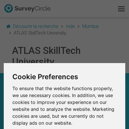
Découvrir la recherche
Inde
Mumbai
ATLAS SkillTech University
ATLAS SkillTech
C'est SurveyCircle
University
Survey Ranking
Cookie Preferences
Explorer la recherche
ATLAS SKILLTECH UNIVERSITY – EN UN COUP
D'ŒIL
To ensure that the website functions properly,
FAQ
we use necessary cookies. In addition, we use
cookies to improve your experience on our
0
SurveyCircle
S'inscrire gratuitement
website and to analyze the website. Marketing
Études récemment publiées sur
Études publiées jusqu'à présent sur
0
cookies are used, but we currently do not
SurveyCircle
S'inscrire
display ads on our website.