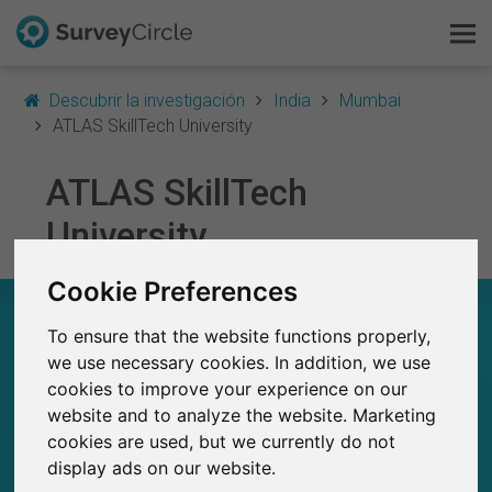
Descubrir la investigación
India
Mumbai
ATLAS SkillTech University
ATLAS SkillTech
Esto es SurveyCircle
University
Survey Ranking
Cookie Preferences
Explorar la investigación
ATLAS SKILLTECH UNIVERSITY – EN
RESUMEN
To ensure that the website functions properly,
FAQ
we use necessary cookies. In addition, we use
cookies to improve your experience on our
0
Regístrate gratis
website and to analyze the website. Marketing
Estudios actuales en SurveyCircle
0
Número total de estudios publicados en
cookies are used, but we currently do not
SurveyCircle
Iniciar sesión
display ads on our website.