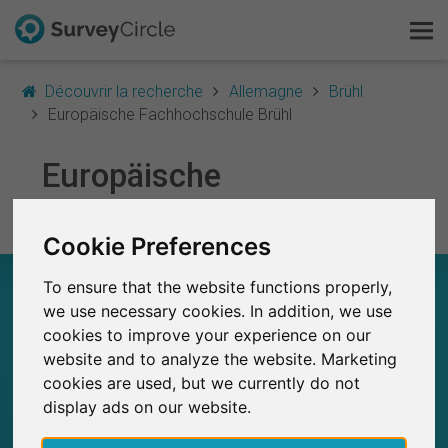
Découvrir la recherche
Allemagne
Brühl
Europäische Fachhochschule Brühl
C'est SurveyCircle
Europäische
Fachhochschule Brühl
Survey Ranking
Cookie Preferences
Explorer la recherche
EUROPÄISCHE FACHHOCHSCHULE BRÜHL –
To ensure that the website functions properly,
FAQ
EN UN COUP D'ŒIL
we use necessary cookies. In addition, we use
cookies to improve your experience on our
0
S'inscrire gratuitement
website and to analyze the website. Marketing
SurveyCircle
cookies are used, but we currently do not
Études récemment publiées sur
Études publiées jusqu'à présent sur
0
S'inscrire
display ads on our website.
SurveyCircle