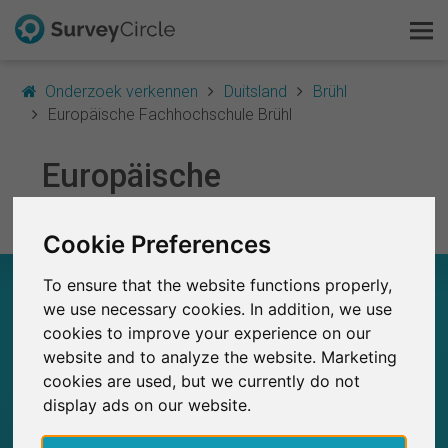
Onderzoek verkennen
Duitsland
Brühl
Europäische Fachhochschule Brühl
Dit is SurveyCircle
Europäische
Survey Ranking
Fachhochschule Brühl
Cookie Preferences
Onderzoek verkennen
EUROPÄISCHE FACHHOCHSCHULE BRÜHL – IN
To ensure that the website functions properly,
FAQ
EEN OOGOPSLAG
we use necessary cookies. In addition, we use
cookies to improve your experience on our
Gratis registreren
0
website and to analyze the website. Marketing
SurveyCircle
cookies are used, but we currently do not
Studies die momenteel gepubliceerd zijn op
Eerder gepubliceerde onderzoeken op
0
Inloggen
display ads on our website.
SurveyCircle