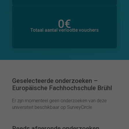
0
€
Totaal bedrag aan toegezegde donaties
0
€
Totaal aantal verlootte vouchers
Geselecteerde onderzoeken –
Europäische Fachhochschule Brühl
Er zijn momenteel geen onderzoeken van deze
universiteit beschikbaar op SurveyCircle.
Reeds afgeronde onderzoeken