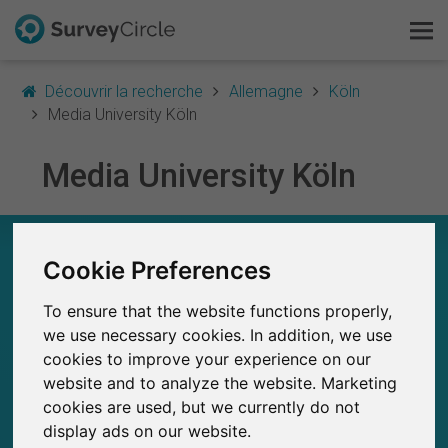
Découvrir la recherche
Allemagne
Köln
Media University Köln
Media University Köln
C'est SurveyCircle
Survey Ranking
MEDIA UNIVERSITY KÖLN – EN UN COUP D'ŒIL
Cookie Preferences
Explorer la recherche
0
SurveyCircle
To ensure that the website functions properly,
FAQ
Études récemment publiées sur
Études publiées jusqu'à présent sur
we use necessary cookies. In addition, we use
0
SurveyCircle
cookies to improve your experience on our
S'inscrire gratuitement
website and to analyze the website. Marketing
cookies are used, but we currently do not
S'inscrire
display ads on our website.