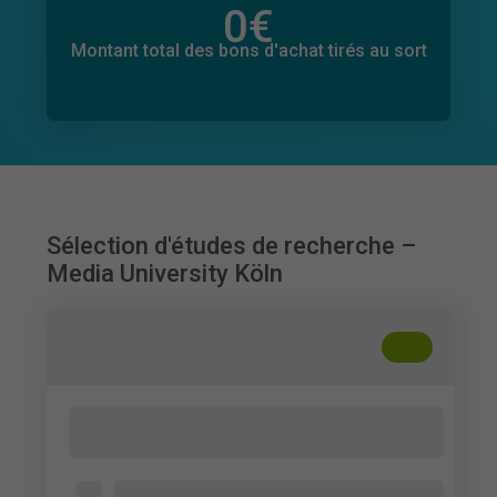
0
€
Montant total des dons promis
0
€
Montant total des bons d'achat tirés au sort
Sélection d'études de recherche –
Media University Köln
+
??
Bindung Generation Z an
Hörfunkprogramme
Generation Z (Geburtsjahre 1995 - 2010)