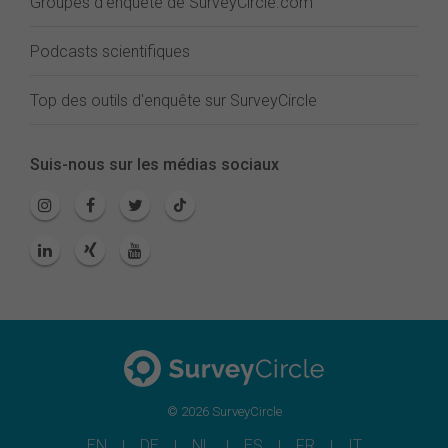
Groupes d'enquête de SurveyCircle.com
Podcasts scientifiques
Top des outils d'enquête sur SurveyCircle
Suis-nous sur les médias sociaux
© 2026 SurveyCircle
EN
DE
NL
ES
FR
IT