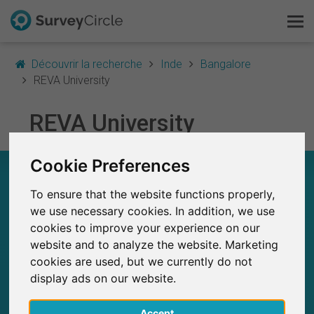
Découvrir la recherche
Inde
Bangalore
REVA University
C'est SurveyCircle
REVA University
Survey Ranking
Cookie Preferences
REVA UNIVERSITY – EN UN COUP D'ŒIL
Explorer la recherche
To ensure that the website functions properly,
0
FAQ
we use necessary cookies. In addition, we use
SurveyCircle
cookies to improve your experience on our
Études récemment publiées sur
Études publiées jusqu'à présent sur
0
website and to analyze the website. Marketing
S'inscrire gratuitement
SurveyCircle
cookies are used, but we currently do not
display ads on our website.
S'inscrire
Accept