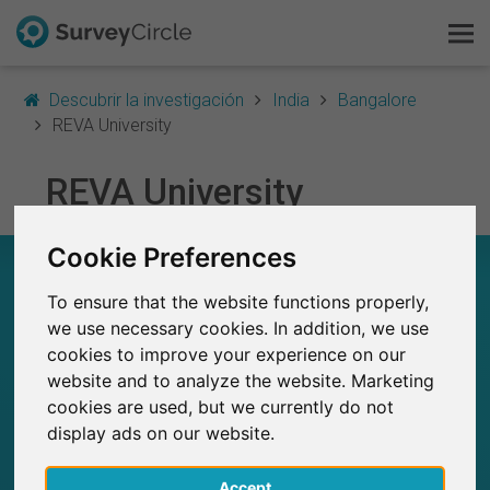
Descubrir la investigación
India
Bangalore
REVA University
Esto es SurveyCircle
REVA University
Survey Ranking
Cookie Preferences
REVA UNIVERSITY – EN RESUMEN
Explorar la investigación
To ensure that the website functions properly,
0
FAQ
we use necessary cookies. In addition, we use
Estudios actuales en SurveyCircle
cookies to improve your experience on our
0
Número total de estudios publicados en
website and to analyze the website. Marketing
Regístrate gratis
SurveyCircle
cookies are used, but we currently do not
display ads on our website.
Iniciar sesión
Accept
English