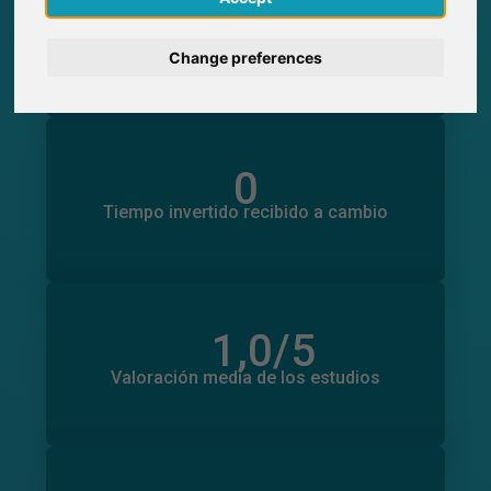
0
Participaciones generadas en SurveyCircle
0
Participantes obtenidos a través de
Deutsch
SurveyCircle
Change preferences
Nederlands
Français
0
Tiempo invertido en otros estudios
0
Tiempo invertido recibido a cambio
Italiano
1,0
/5
Número total de valoraciones
0
Valoración media de los estudios