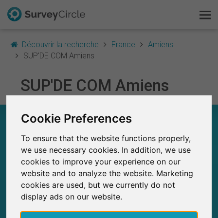
Découvrir la recherche
France
Amiens
SUP'DE COM Amiens
C'est SurveyCircle
SUP'DE COM Amiens
Survey Ranking
Cookie Preferences
SUP'DE COM AMIENS – EN UN COUP D'ŒIL
Explorer la recherche
To ensure that the website functions properly,
0
FAQ
we use necessary cookies. In addition, we use
SurveyCircle
Études récemment publiées sur
Études publiées jusqu'à présent sur
cookies to improve your experience on our
0
SurveyCircle
S'inscrire gratuitement
website and to analyze the website. Marketing
cookies are used, but we currently do not
S'inscrire
display ads on our website.