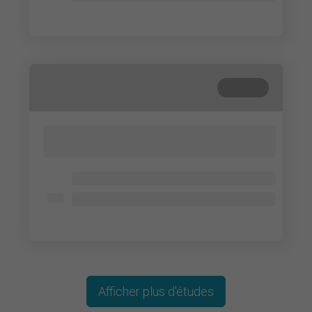
Lorem ipsum dolor
Terminé
Lorem ipsum dolor sit amet, consectetur
adipisicing elit. Cum, nemo?
Lorem ipsum dolor
Lorem ipsum dolor
Lorem ipsum dolor
Afficher plus d'études