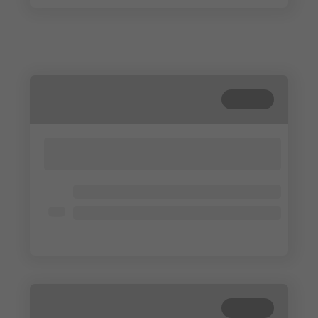
Terminé
Lorem ipsum dolor sit amet, consectetur
adipisicing elit. Cum, nemo?
Lorem ipsum dolor
Lorem ipsum dolor
Lorem ipsum dolor
Terminé