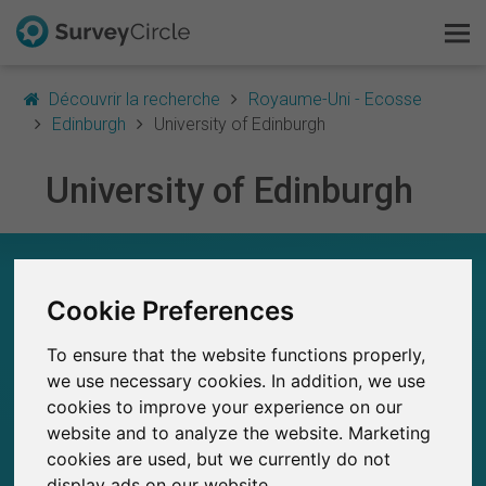
Découvrir la recherche
Royaume-Uni - Ecosse
Edinburgh
University of Edinburgh
University of Edinburgh
C'est SurveyCircle
Survey Ranking
UNIVERSITY OF EDINBURGH – EN UN COUP
D'ŒIL
Explorer la recherche
Cookie Preferences
0
To ensure that the website functions properly,
SurveyCircle
FAQ
Études récemment publiées sur
we use necessary cookies. In addition, we use
Études publiées jusqu'à présent sur
0
SurveyCircle
cookies to improve your experience on our
S'inscrire gratuitement
website and to analyze the website. Marketing
cookies are used, but we currently do not
S'inscrire
display ads on our website.