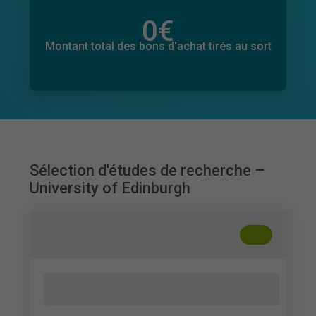
0
€
Montant total des dons promis
0
€
Montant total des bons d'achat tirés au sort
Sélection d'études de recherche –
University of Edinburgh
+
??
Factors Contributing to Anxiety Among
Emerging Adults