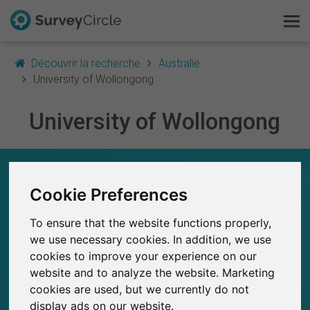
Découvrir la recherche
Australie
University of Wollongong
University of Wollongong
C'est SurveyCircle
Survey Ranking
UNIVERSITY OF WOLLONGONG – EN UN COUP
D'ŒIL
Cookie Preferences
Explorer la recherche
0
To ensure that the website functions properly,
FAQ
SurveyCircle
we use necessary cookies. In addition, we use
Études récemment publiées sur
Études publiées jusqu'à présent sur
0
cookies to improve your experience on our
SurveyCircle
S'inscrire gratuitement
website and to analyze the website. Marketing
cookies are used, but we currently do not
S'inscrire
display ads on our website.