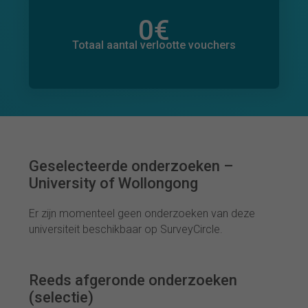
0
€
Totaal bedrag aan toegezegde donaties
0
€
Totaal aantal verlootte vouchers
Geselecteerde onderzoeken –
University of Wollongong
Er zijn momenteel geen onderzoeken van deze
universiteit beschikbaar op SurveyCircle.
Reeds afgeronde onderzoeken
(selectie)