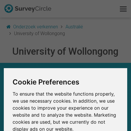
Onderzoek verkennen
Australië
University of Wollongong
University of Wollongong
Dit is SurveyCircle
Survey Ranking
UNIVERSITY OF WOLLONGONG – IN EEN
OOGOPSLAG
Cookie Preferences
Onderzoek verkennen
0
To ensure that the website functions properly,
FAQ
SurveyCircle
we use necessary cookies. In addition, we use
Studies die momenteel gepubliceerd zijn op
Eerder gepubliceerde onderzoeken op
0
cookies to improve your experience on our
SurveyCircle
Gratis registreren
website and to analyze the website. Marketing
cookies are used, but we currently do not
Inloggen
display ads on our website.