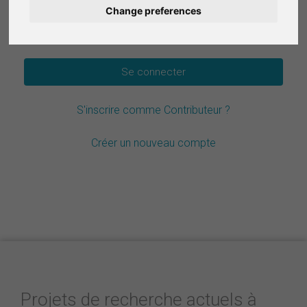
Change preferences
Deutsch
Mot de passe oublié ?
Nederlands
Español
S'inscrire comme Contributeur ?
Italiano
Créer un nouveau compte
Projets de recherche actuels à