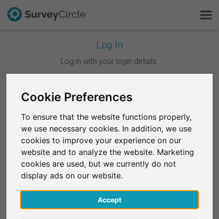
Log In
C'est SurveyCircle
Log in with your login details.
Survey Ranking
Continuer avec Google
Cookie Preferences
Explorer la recherche
To ensure that the website functions properly,
Continuer avec Facebook
we use necessary cookies. In addition, we use
FAQ
cookies to improve your experience on our
website and to analyze the website. Marketing
OU
S'inscrire gratuitement
cookies are used, but we currently do not
E-mail
*
display ads on our website.
S'inscrire
Accept
English
Mot de passe
*