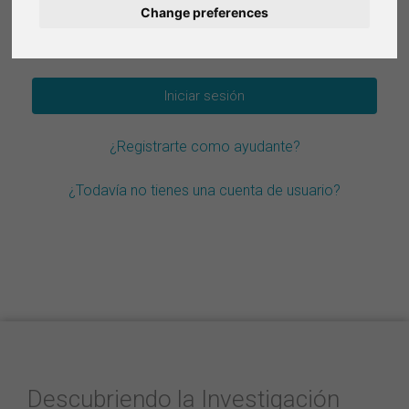
Change preferences
Deutsch
¿Olvidar la contraseña?
Nederlands
Français
¿Registrarte como ayudante?
Italiano
¿Todavía no tienes una cuenta de usuario?
Descubriendo la Investigación