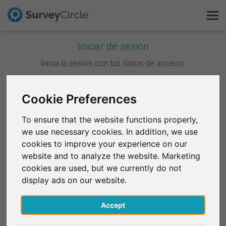
Iniciar de sesión
Esto es SurveyCircle
Inicia la sesión con tus datos de acceso.
Survey Ranking
Continuar con Google
Cookie Preferences
Explorar la investigación
To ensure that the website functions properly,
Continuar con Facebook
we use necessary cookies. In addition, we use
FAQ
cookies to improve your experience on our
website and to analyze the website. Marketing
O
Regístrate gratis
cookies are used, but we currently do not
Correo electrónico
*
display ads on our website.
Iniciar sesión
Accept
English
Contraseña
*