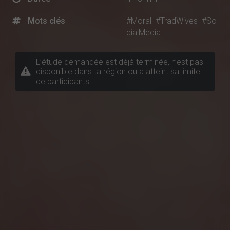
Mots clés
#Moral
#TradWives
#So
cialMedia
L’étude demandée est déjà terminée, n’est pas
disponible dans ta région ou a atteint sa limite
de participants.