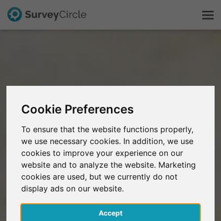
C'est SurveyCircle
Survey Ranking
Cookie Preferences
Explorer la recherche
To ensure that the website functions properly,
we use necessary cookies. In addition, we use
FAQ
cookies to improve your experience on our
website and to analyze the website. Marketing
S'inscrire gratuitement
cookies are used, but we currently do not
display ads on our website.
S'inscrire
Accept
English