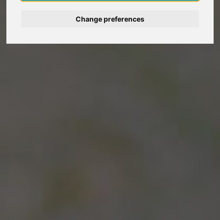
Deutsch
Change preferences
Nederlands
Español
Italiano