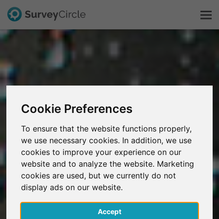
C'est SurveyCircle
Survey Ranking
Cookie Preferences
Explorer la recherche
To ensure that the website functions properly,
we use necessary cookies. In addition, we use
FAQ
cookies to improve your experience on our
website and to analyze the website. Marketing
S'inscrire gratuitement
cookies are used, but we currently do not
display ads on our website.
S'inscrire
Accept
English