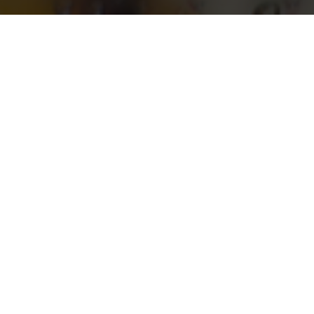
Aktuelle Forschungsprojek
Themen / Fachrichtungen
Besonders ak
Andere Fachrichtung
FernUniversitä
Betriebswirtschaftslehre
FOM Hochschu
Design
Hochschule F
Erziehungswissenschaften
Hochschule für
Informatik / IT
Hochschule O
Ingenieurwissenschaften
IU Internation
Kommunikationswissenschaften
Julius-Maximil
Kulturwissenschaften
Ludwig-Maximi
Medizin
PFH Göttingen
Naturwissenschaften
Rheinland-Pfäl