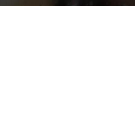
te zum Mitmachen
tive Hochschulen
Studien mit 
t in Hagen
le für Ökonomie & Management
resenius
 Wirtschaft und Recht Berlin
Leadershi
snabrück
ale Hochschule
Wahrnehm
ians-Universität Würzburg
lians-Universität München
zische Technische Universität Kaiserslautern-Landau