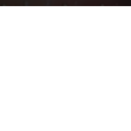
Top-Bewertung
Wahrnehmung KI-generierter Werbung und Einfluss auf Markenvertrauen
Fernstudium: Stress, Prokrastination & Selbstwirksamkeit
Wie normal ist normal? Eine Befragung zur Wahrnehmung von Essverhalten
p in Zeiten der KI-Unsicherheit
Menschliches Erleben bei der Nutzung von Filmempfehlungssystemen
ung von True-Crime-Podcasts
Einfluss von Finanzinfluencern auf das Anlageverhalten der Gen Z⁠
Wahrnehmung von KI-basierten Produktempfehlungen in Mode-Online-Shops
Wie wirken Videos eines bestimmten TikTok-Trends auf dich?
Maßnahmen zur Förderung von nachhaltigem Verhalten von Hotelgästen