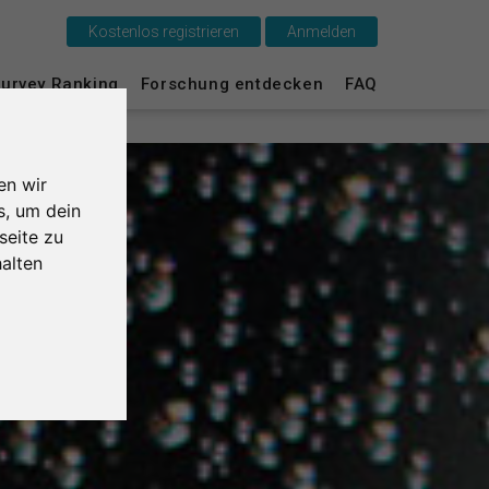
Kostenlos registrieren
Anmelden
urvey Ranking
Forschung entdecken
FAQ
Das ist SurveyCircle
Survey Ranking
en wir
Forschung entdecken
s, um dein
seite zu
FAQ
alten
Kostenlos registrieren
Anmelden
English
Nederlands