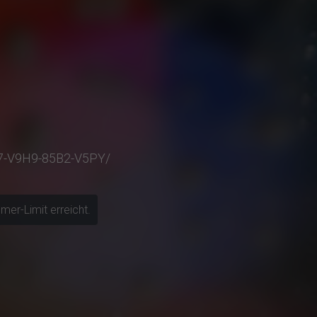
C77-V9H9-85B2-V5PY/
mer-Limit erreicht.