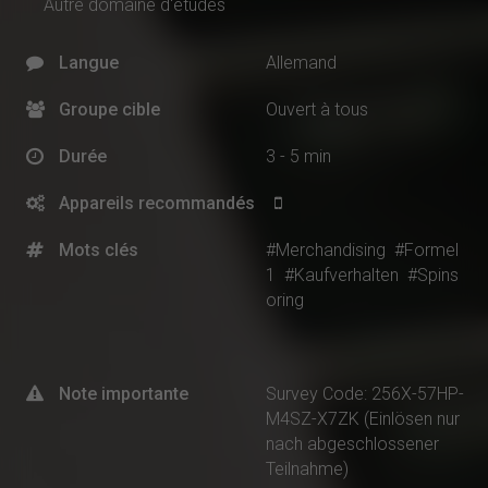
Autre domaine d'études
Langue
Allemand
Groupe cible
Ouvert à tous
Durée
3 - 5 min
Appareils recommandés
Mots clés
#Merchandising
#Formel
1
#Kaufverhalten
#Spins
oring
Note importante
Survey Code: 256X-57HP-
M4SZ-X7ZK (Einlösen nur
nach abgeschlossener
Teilnahme)