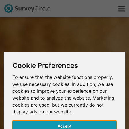
C'est SurveyCircle
Survey Ranking
Cookie Preferences
Explorer la recherche
To ensure that the website functions properly,
FAQ
we use necessary cookies. In addition, we use
cookies to improve your experience on our
website and to analyze the website. Marketing
S'inscrire gratuitement
cookies are used, but we currently do not
display ads on our website.
S'inscrire
Accept
English