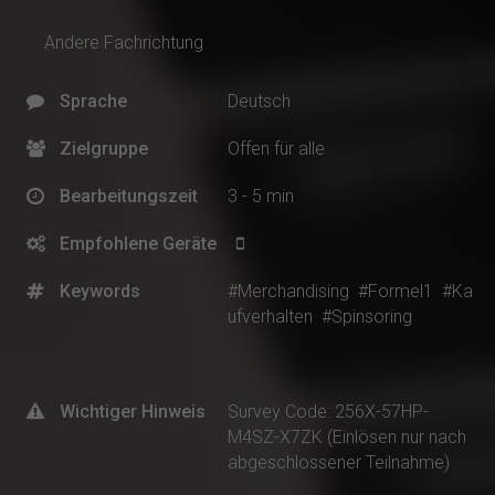
Andere Fachrichtung
Sprache
Deutsch
Zielgruppe
Offen für alle
Bearbeitungszeit
3 - 5 min
Empfohlene Geräte
Keywords
#Merchandising
#Formel1
#Ka
ufverhalten
#Spinsoring
Wichtiger Hinweis
Survey Code: 256X-57HP-
M4SZ-X7ZK (Einlösen nur nach
abgeschlossener Teilnahme)