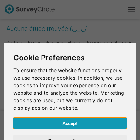
Aucune étude trouvée (◡_◡)
C'est SurveyCircle
Cette étude n’est plus disponible, car le compte utilisateur
associé n’existe plus.
Survey Ranking
Cookie Preferences
Explorer la recherche
To ensure that the website functions properly,
Vers le Survey Ranking
we use necessary cookies. In addition, we use
FAQ
cookies to improve your experience on our
website and to analyze the website. Marketing
S'inscrire gratuitement
cookies are used, but we currently do not
display ads on our website.
S'inscrire
Accept
English
Projets de recherche actuels à