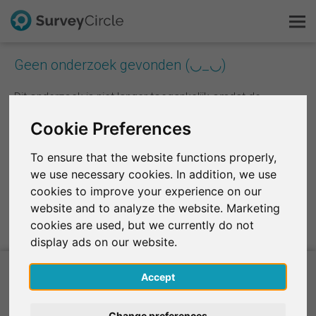
Geen onderzoek gevonden (◡_◡)
Dit is SurveyCircle
Dit onderzoek is niet langer toegankelijk omdat de
bijbehorende gebruikersaccount niet meer bestaat.
Survey Ranking
Cookie Preferences
Onderzoek verkennen
To ensure that the website functions properly,
Naar Survey Ranking
we use necessary cookies. In addition, we use
FAQ
cookies to improve your experience on our
website and to analyze the website. Marketing
Gratis registreren
cookies are used, but we currently do not
display ads on our website.
Inloggen
Accept
English
Huidige onderzoeksprojecten
Change preferences