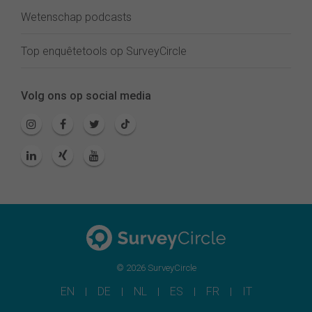
Wetenschap podcasts
Top enquêtetools op SurveyCircle
Volg ons op social media
© 2026 SurveyCircle
EN
DE
NL
ES
FR
IT