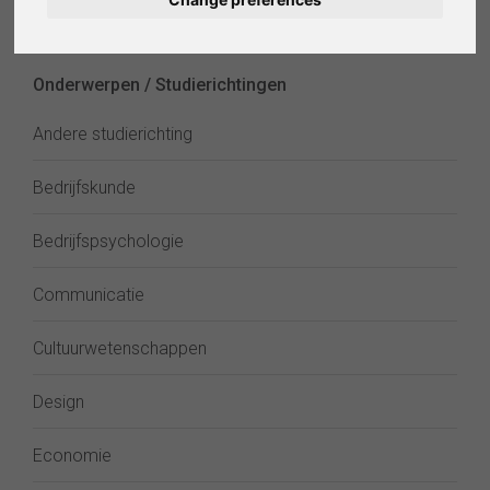
Deutsch
verkennen
Español
Onderwerpen / Studierichtingen
Français
Andere studierichting
Italiano
Bedrijfskunde
Bedrijfspsychologie
Communicatie
Cultuurwetenschappen
Design
Economie